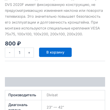
DVS 2020F имеет фиксированную конструкцию, не
предусматривающую изменения наклона или поворота
телевизора. Это значительно повышает безопасность
его эксплуатации и долговечность кронштейна. При
монтаже используются специальные крепления VESA
75х75, 100х100, 100х200, 200х100, 200х200.
800
₽
Количество
В корзину
-
+
товара
Кронштейн
фиксированный
DVS
2020F
Характеристики
Производитель
Divisat
Диагональ
23" — 42"