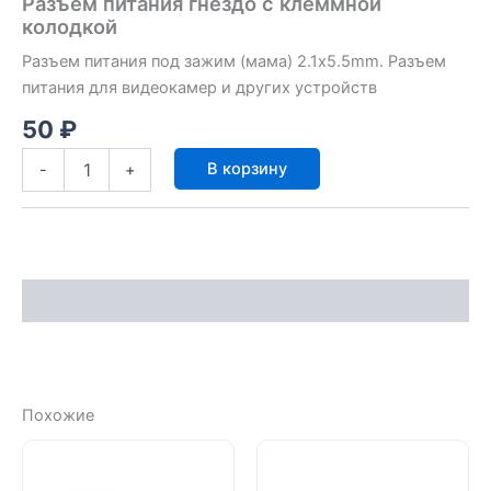
Разъем питания гнездо с клеммной
колодкой
Разъем питания под зажим (мама) 2.1х5.5mm. Разъем
питания для видеокамер и других устройств
50
₽
Количество
В корзину
-
+
товара
Разъем
питания
гнездо
с
клеммной
Характеристики
колодкой
Похожие