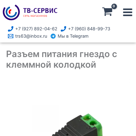
Перейти
питания
к
гнездо
содержимому
с
клеммной
+7 (927) 892-04-62
+7 (960) 848-99-73
колодкой
trs63@inbox.ru
Мы в Telegram
Разъем питания гнездо с
клеммной колодкой