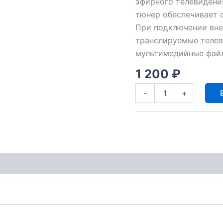
эфирного телевидени
тюнер обеспечивает 
При подключении вне
транслируемые телев
мультимедийные файл
1 200
₽
Количество
-
+
товара
Ресивер
эфирный
BarTon
TA-
561