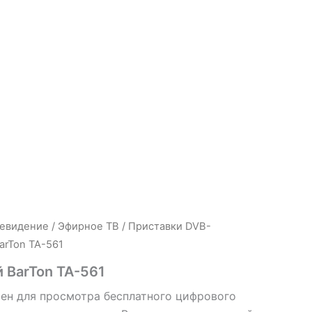
евидение
/
Эфирное ТВ
/
Приставки DVB-
arTon TA-561
 BarTon TA-561
ен для просмотра бесплатного цифрового