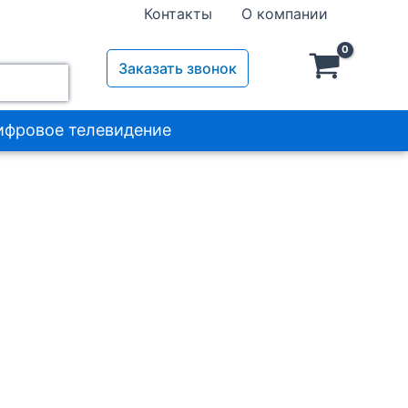
эфирный
Контакты
О компании
BarTon
TA-
561
Заказать звонок
ифровое телевидение