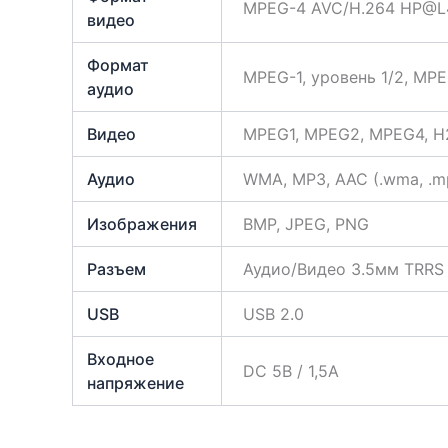
MPEG-4 AVC/H.264 HP@L
видео
Формат
MPEG-1, уровень 1/2, MPE
аудио
Видео
MPEG1, MPEG2, MPEG4, H264,
Аудио
WMA, MP3, AAC (.wma, .m
Изображения
BMP, JPEG, PNG
Разъем
Аудио/Видео 3.5мм TRRS (
USB
USB 2.0
Входное
DC 5В / 1,5A
напряжение