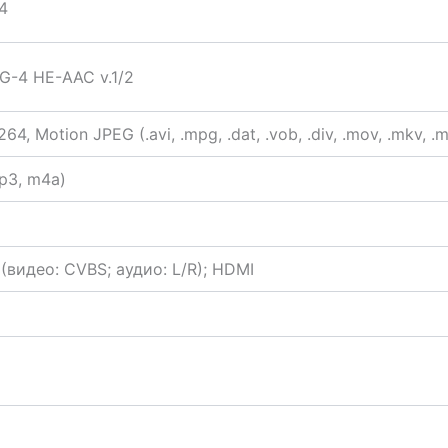
4
G-4 HE-AAC v.1/2
 Motion JPEG (.avi, .mpg, .dat, .vob, .div, .mov, .mkv, .mjp
p3, m4a)
видео: CVBS; аудио: L/R); HDMI