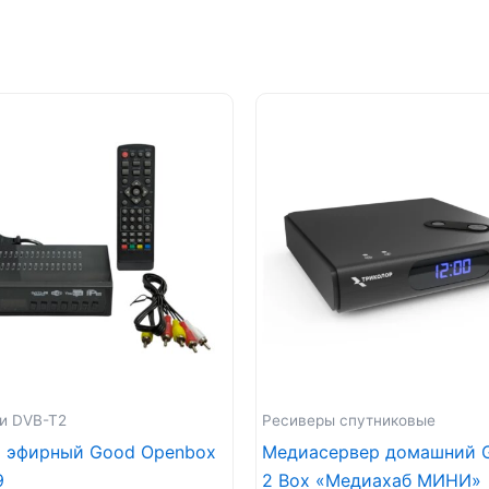
и DVB-T2
Ресиверы спутниковые
р эфирный Good Openbox
Медиасервер домашний 
9
2 Box «Медиахаб МИНИ»