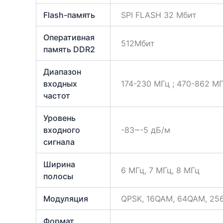
Flash-память
SPI FLASH 32 Мбит
Оперативная
512Mбит
память DDR2
Диапазон
входных
174-230 МГц ; 470-862 М
частот
Уровень
входного
-83~-5 дБ/м
сигнала
Ширина
6 МГц, 7 MГц, 8 МГц
полосы
Модуляция
QPSK, 16QAM, 64QAM, 2
Формат