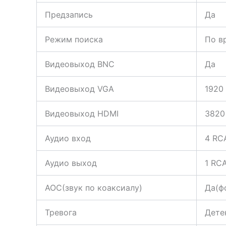
Предзапись
Да
Режим поиска
По в
Видеовыход BNC
Да
Видеовыход VGA
1920
Видеовыход HDMI
3820
Аудио вход
4 RC
Аудио выход
1 RC
AOC(звук по коаксиалу)
Да(ф
Тревога
Дете