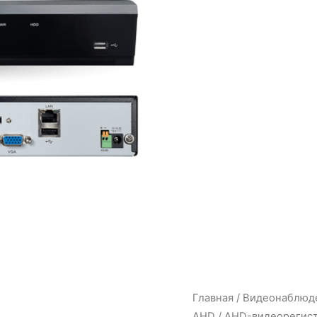
Главная
/
Видеонаблюд
AHD
/ AHD-видеорегистр