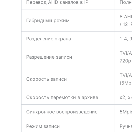
Перевод AHD каналов в IP
Полн
8 AHD
Гибридный режим
/ 12 
Разделение экрана
1, 4, 
TVI/A
Разрешение записи
720p 
TVI/A
Скорость записи
(5Mpi
Скорость перемотки в архиве
x2, x
Синхронное воспроизведение
5Mpix
Режим записи
Ручна