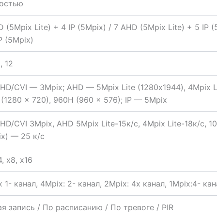
остью
 (5Mpix Lite) + 4 IP (5Mpix) / 7 AHD (5Mpix Lite) + 5 IP (
IP (5Mpix)
9, 12
HD/CVI — 3Mpix; AHD — 5Mpix Lite (1280х1944), 4Mpix Li
(1280 × 720), 960H (960 × 576); IP — 5Mpix
HD/CVI 3Mpix, AHD 5Mpix Lite-15к/с, 4Mpix Lite-18к/с, 1
x) — 25 к/с
4, x8, x16
 1- канал, 4Mpix: 2- канал, 2Mpix: 4х канал, 1Mpix:4- ка
я запись / По расписанию / По тревоге / PIR