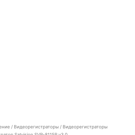
ение
/
Видеорегистраторы
/
Видеорегистраторы
атор Satvision SVR-8115P v3.0