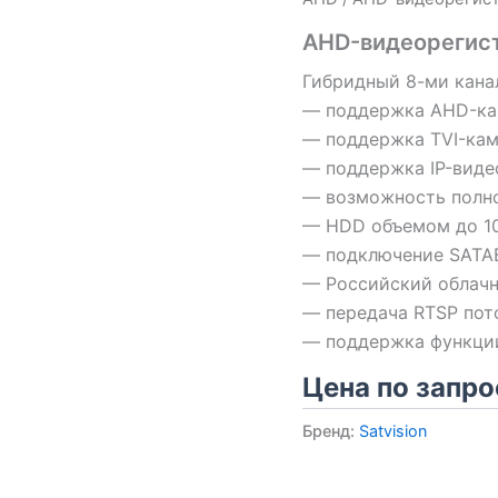
AHD-видеорегистр
Гибридный 8-ми кана
— поддержка AHD-кам
— поддержка TVI-кам
— поддержка IP-виде
— возможность полно
— HDD объемом до 10
— подключение SATAB
— Российский облачн
— передача RTSP пот
— поддержка функци
Цена по запро
Бренд:
Satvision