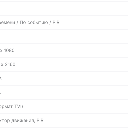
ремени / По событию / PIR
 х 1080
 х 2160
A
A
ормат TVI)
ктор движения, PIR