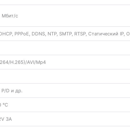
8 Мбит/с
DHCP, PPPoE, DDNS, NTP, SMTP, RTSP, Статический IP, On
.264/H.265)/AVI/Mp4
 P/D и др.
0 °C
2V 3A