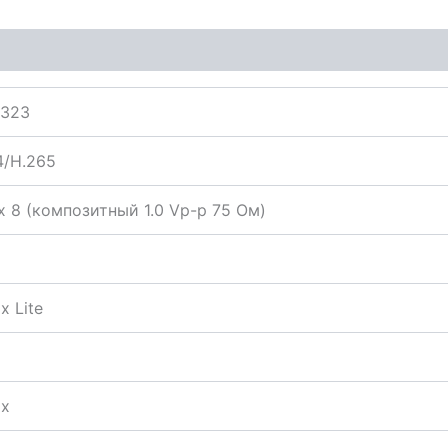
323
4/H.265
x 8 (композитный 1.0 Vp-p 75 Ом)
x Lite
ix