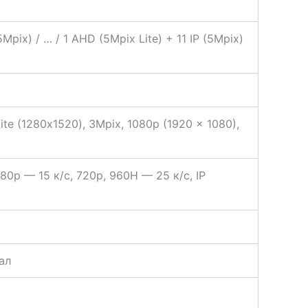
5Mpix) / … / 1 AHD (5Mpix Lite) + 11 IP (5Mpix)
te (1280х1520), 3Mpix, 1080p (1920 × 1080),
080p — 15 к/с, 720p, 960H — 25 к/с, IP
нал