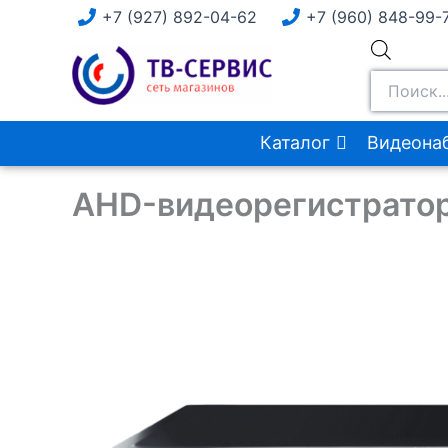
Перейти
+7 (927) 892-04-62
+7 (960) 848-99-
к
Поиск
содержимому
товаров
Каталог
Видеона
AHD-видеорегистратор 