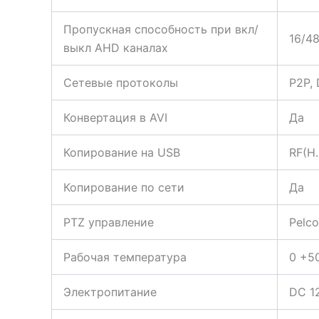
Пропускная способность при вкл/
16/4
выкл AHD каналах
Сетевые протоколы
P2P, 
Конвертация в AVI
Да
Копирование на USB
RF(H
Копирование по сети
Да
PTZ управление
Pelco
Рабочая температура
0 +5
Электропитание
DC 1