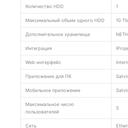
Количество HDD
1
Максимальный объем одного HDD
10 Tb
Дополнительное хранилище
NETH
Интеграция
IProj
Web-интерфейс
Inter
Приложение для ПК
Satvi
Мобильное приложение
Satvi
Максимальное число
5
пользователей
Сеть
Ether