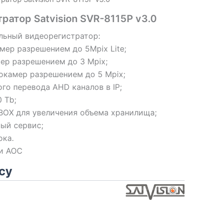
атор Satvision SVR-8115P v3.0
льный видеорегистратор:
ер разрешением до 5Mpix Lite;
ер разрешением до 3 Mpix;
окамер разрешением до 5 Mpix;
го перевода AHD каналов в IP;
 Tb;
OX для увеличения объема хранилища;
ый сервис;
ока.
и АОС
су