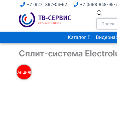
Перейти
+7 (927) 892-04-62
+7 (960) 848-99-
к
Поиск
содержимому
товаров
Каталог
Видеона
Сплит-система Electro
Акция!