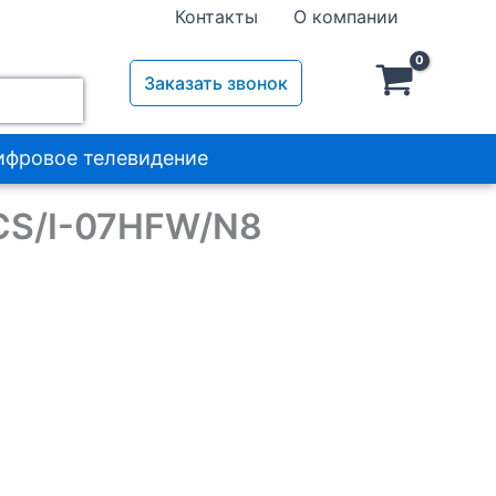
система
Контакты
О компании
Electrolux
Fusion
Wave
Заказать звонок
Super
DC
EACS/I-
ифровое телевидение
07HFW/N8
ACS/I-07HFW/N8