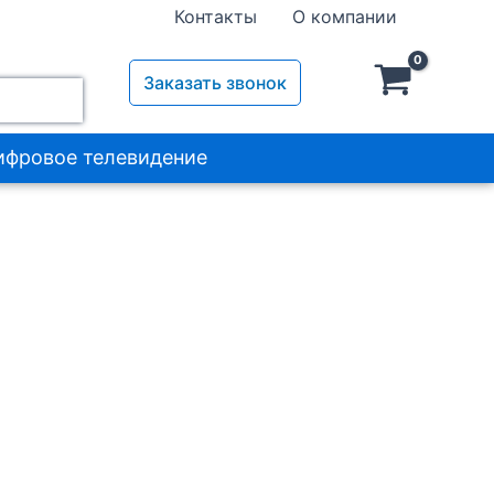
система
Контакты
О компании
Haier
Coral
HSU-
Заказать звонок
12HPL303
ифровое телевидение