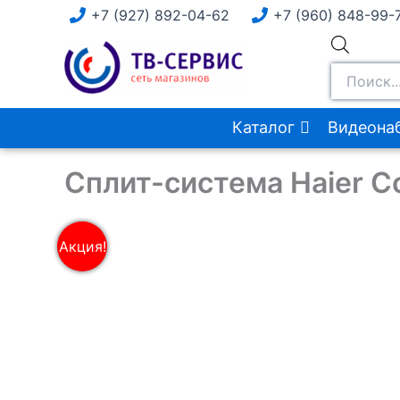
Перейти
+7 (927) 892-04-62
+7 (960) 848-99-
к
Поиск
содержимому
товаров
Каталог
Видеона
Сплит-система Haier C
Акция!