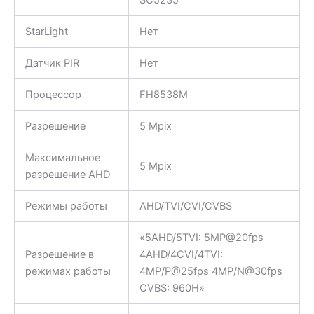
StarLight
Нет
Датчик PIR
Нет
Процессор
FH8538M
Разрешение
5 Mpix
Максимальное
5 Mpix
разрешение AHD
Режимы работы
AHD/TVI/CVI/CVBS
«5AHD/5TVI: 5MP@20fps
Разрешение в
4AHD/4CVI/4TVI:
режимах работы
4MP/P@25fps 4MP/N@30fps
CVBS: 960H»