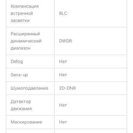
Компенсация
встречной
BLC
засветки
Расширенный
динамический
DWDR
диапазон
Defog
Нет
Sens-up
Нет
Шумоподавление
2D-DNR
Детектор
Нет
движения
Маскирование
Нет