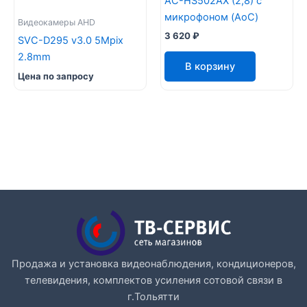
AC-HS502AX (2,8) с
микрофоном (AoC)
Видеокамеры AHD
3 620
₽
SVC-D295 v3.0 5Mpix
2.8mm
В корзину
Цена по запросу
Продажа и установка видеонаблюдения, кондиционеров,
телевидения, комплектов усиления сотовой связи в
г.Тольятти