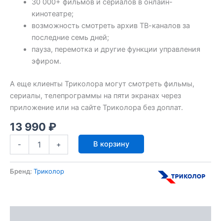
30 000+ фильмов и сериалов в онлайн-
кинотеатре;
возможность смотреть архив ТВ-каналов за
последние семь дней;
пауза, перемотка и другие функции управления
эфиром.
А еще клиенты Триколора могут смотреть фильмы,
сериалы, телепрограммы на пяти экранах через
приложение или на сайте Триколора без доплат.
13 990
₽
Количество
В корзину
-
+
товара
Телевизор
Триколор
Бренд:
Триколор
HD
32”
Описание