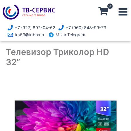
Перейти
Триколор
к
HD
содержимому
32”
+7 (927) 892-04-62
+7 (960) 848-99-73
trs63@inbox.ru
Мы в Telegram
Телевизор Триколор HD
32”