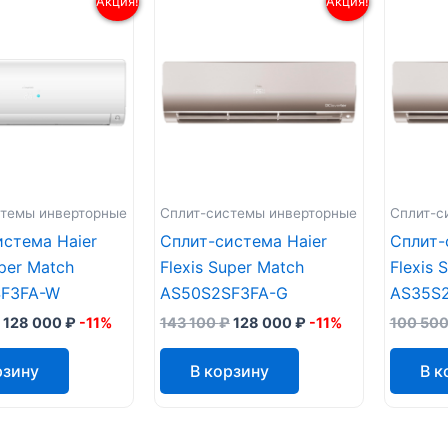
Акция!
Акция!
стемы инверторные
Сплит-системы инверторные
Сплит-с
истема Haier
Сплит-система Haier
Сплит-
uper Match
Flexis Super Match
Flexis 
F3FA-W
AS50S2SF3FA-G
AS35S
128 000
₽
-11%
143 100
₽
128 000
₽
-11%
100 50
рзину
В корзину
В к