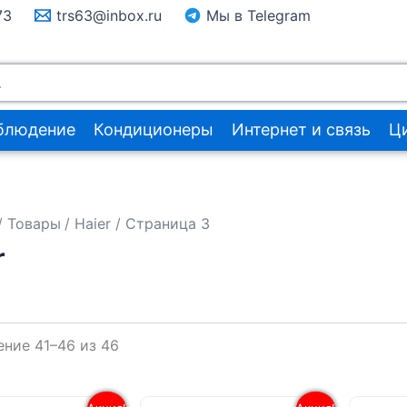
73
trs63@inbox.ru
Мы в Telegram
блюдение
Кондиционеры
Интернет и связь
Ц
Товары
Haier
Страница 3
r
Сортировка:
ние 41–46 из 46
по
популярности