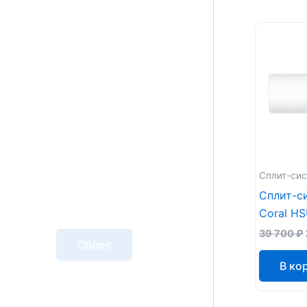
Сплит-сис
Сплит-с
Coral H
39 700
₽
Сброс
В ко