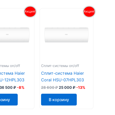
Акция!
Акция!
темы on/off
Сплит-системы on/off
истема Haier
Сплит-система Haier
SU-12HPL303
Coral HSU-07HPL303
36 500
₽
-8%
28 600
₽
25 000
₽
-13%
рзину
В корзину