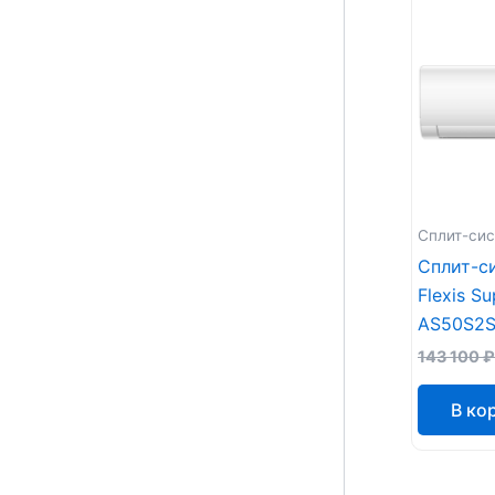
Сплит-си
Сплит-с
Flexis S
AS50S2S
143 100
₽
В ко