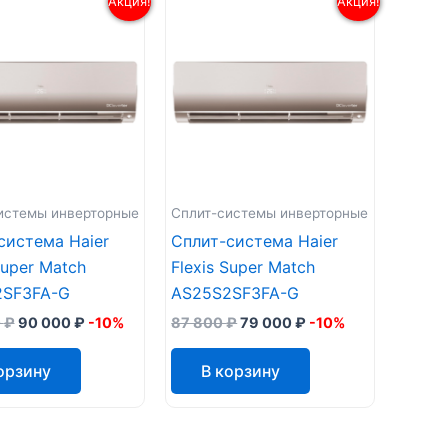
Акция!
Акция!
истемы инверторные
Сплит-системы инверторные
система Haier
Сплит-система Haier
Super Match
Flexis Super Match
2SF3FA-G
AS25S2SF3FA-G
0
₽
90 000
₽
-10%
87 800
₽
79 000
₽
-10%
орзину
В корзину