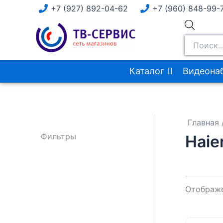
Перейти
+7 (927) 892-04-62
+7 (960) 848-99-
к
Поиск
содержимому
товаров
Каталог
Видеона
Главная
Фильтры
Haie
Отображе