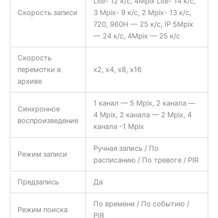
Lite- 12 к/с, 4Mpix Lite- 14 к/с,
Скорость записи
3 Mpix- 9 к/с, 2 Mpix- 13 к/с,
720, 960H — 25 к/с, IP 5Mpix
— 24 к/с, 4Mpix — 25 к/с
Скорость
перемотки в
x2, x4, x8, x16
архиве
1 канал — 5 Mpix, 2 канала —
Синхронное
4 Mpix, 2 канала — 2 Mpix, 4
воспроизведение
канала -1 Mpix
Ручная запись / По
Режим записи
расписанию / По тревоге / PIR
Предзапись
Да
По времени / По событию /
Режим поиска
PIR