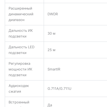
Расширенный
динамический
DWDR
диапазон
Дальность ИК
30 м
подсветки
Дальность LED
25 м
подсветки
Регулировка
мощности ИК
SmartIR
подсветки
Аудиокодек
G.711A/G.711U
сжатия
Встроенный
Да