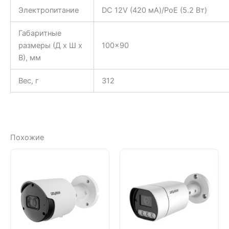
Электропитание
DC 12V (420 мА)/PoE (5.2 Вт)
Габаритные
размеры (Д x Ш x
100×90
В), мм
Вес, г
312
Похожие