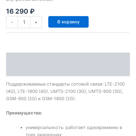
16 290
₽
Количество
В корзину
-
+
товара
Комплект
усилитель
сотовой
связи
TR-
Описание
900/1800/2100-
55-
Характеристики
kit
Поддерживаемые стандарты сотовой связи: LTE-2100
(4G), LTE-1800 (4G), UMTS-2100 (3G), UMTS-900 (3G),
GSM-900 (2G) и GSM-1800 (2G).
Преимущества:
универсальность: работает одновременно в
трех диапазонах;