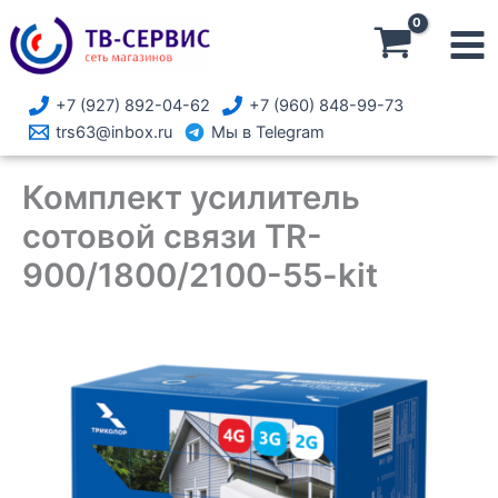
Перейти
усилитель
к
сотовой
содержимому
связи
TR-
+7 (927) 892-04-62
+7 (960) 848-99-73
900/1800/2100-
trs63@inbox.ru
Мы в Telegram
55-
kit
Комплект усилитель
сотовой связи TR-
900/1800/2100-55-kit