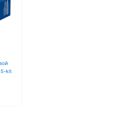
вой
5-kit