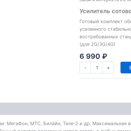
Усилитель сотово
Готовый комплект об
усиленного стабильно
востребованных стан
(для 2G/3G/4G)
6 990
₽
Количество
-
+
товара
Усилитель
сотовой
связи
и
интернета
2G
3G
4G
LTE
и: МегаФон, МТС, Билайн, Теле-2 и др. Максимальная
Данный репитер возможно использовать в любых помещ