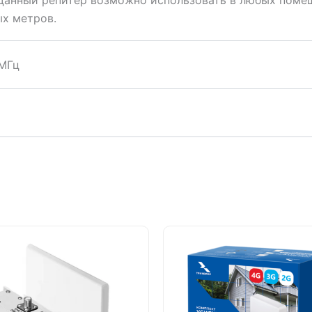
ых метров.
 МГц