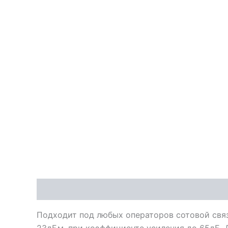
Описание
Характеристики
Подходит под любых операторов сотовой связ
23дБм, при коэффициенте усиления до 65дБ. 